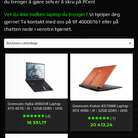
du trenger å gjøre selv er å skru på PCen!
Vet du ikke hvilken laptop du trenger?
Vi hjelper deg
gjerne! Ta kontakt med oss på tlf 40000161 eller på
chatten nede i venstre hjørnet
.
Greencom Hydra iX960VR Laptop -
Greencom Kratos iX970WR Laptop -
RTX 4070 | i9 | 32GB DDR5 | UHD
RTX 4080 | i9 | 32GB DDR5 | QHD
(4)
(1)
Pris
16 551,17
Pris
20 413,24