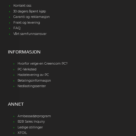
Kontakt oss
30 dagers åpent kjøp
Garanti og reklamasjon
Frakt og levering
FAQ
Vårt samfunnsansvar
INFORMASJON
Hvorfor velge en Greencom PC?
PC-Verksted
Hastelevering av PC
Betalingsinformasjon
Nedlastingssenter
ANNET
Ambassadørprogram
B2B Sales Inquiry
Ledige stillinger
XFOIL