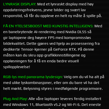
LYNRASK DISPLAY:
Med et lynraskt display med høy
oppdateringsfrekvens, jevne bilder og svært lav
responstid, så får du oppleve en helt ny måte å spille på.
FÅ EN YTELSESBOOST MED KUNSTIG INTELLIGENS:
Med
en
banebrytende AI-rendering med Nvidia DLSS så
gir laptopene deg høyere FPS med kompromissløs
bildekvalitet. Dette gjøres ved hjelp av prosessering fra
dedikerte Tensor-kjerner på GeForce RTX. På denne
måten kan du skru opp grafikkinnstillingene og
oppløsningen for å få en enda bedre visuell
spillopplevelse!
RGB-lys med panorama lysdesign:
Velg om du vil ha alt på
med ulike lyskombinasjoner, eller om du bare vil ha det
helt mørkt. Belysning styres i medfølgende programvare.
Plug And Play:
Alle våre laptoper leveres ferdig installert
med Windows 11, Bluetooth v5.2 og Wi-Fi 6. Det eneste