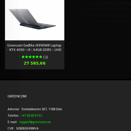
Greencom Godlike iX990WR Laptop
- RTX 4090 | i9 | 64GB DDR5 | UHD
(3)
Pris
27 585,66
GREENCOM
Adresse:
Enebakkveien 307, 1188 Oslo
Telefon:
+47 40 00 01 61
E-mail:
support@greencom.no
CVR:
928069249MVA