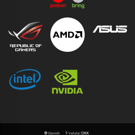
: DKK
Danish
Valuta