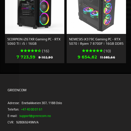
SCORPION iZ67XR Gaming PC - RTX
NEMESIS iX379C Gaming PC - RTX
5060 TI | i5 | 16GB
5070 | Ryzen 7 8700F | 16GB DDR5
(16)
(10)
Tilbud
Tilbud
7 723,59
Rabat
9 654,62
Rabat
9 102,90
11 585,66
GREENCOM
Adresse:
Enebakkveien 307, 1188 Oslo
Telefon:
+47 40 00 01 61
E-mail:
support@greencom.no
CVR:
928069249MVA