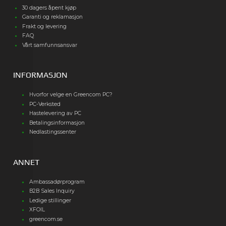
30 dagers åpent kjøp
Garanti og reklamasjon
Frakt og levering
FAQ
Vårt samfunnsansvar
INFORMASJON
Hvorfor velge en Greencom PC?
PC-Verksted
Hastelevering av PC
Betalingsinformasjon
Nedlastingssenter
ANNET
Ambassadørprogram
B2B Sales Inquiry
Ledige stillinger
XFOIL
greencom.se