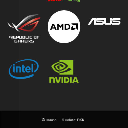
: DKK
Danish
Valuta