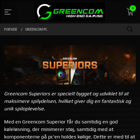
Gå
0
til
indhold
FORSIDE
GREENCOM PC
Greencom Superiors er specielt bygget og udviklet til at
maksimere spilydelsen, hvilket giver dig en fantastisk og
unik spiloplevelse.
Med en Greencom Superior får du samtidig en god
køleløsning, der minimerer støj, samtidig med at
komponenterne på pc'en holdes kølige. Dette er med til at