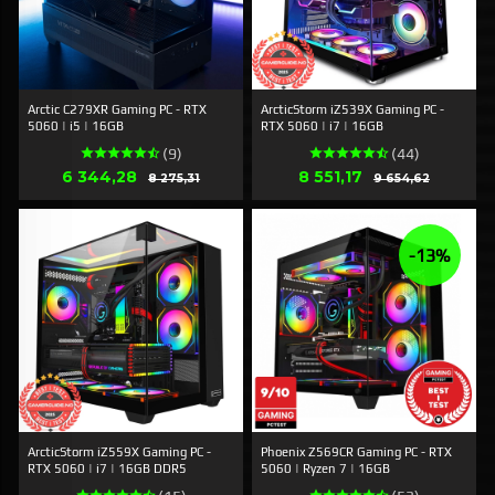
Arctic C279XR Gaming PC - RTX
ArcticStorm iZ539X Gaming PC -
5060 | i5 | 16GB
RTX 5060 | i7 | 16GB
(9)
(44)
Tilbud
Tilbud
6 344,28
Rabat
8 551,17
Rabat
8 275,31
9 654,62
-13%
ArcticStorm iZ559X Gaming PC -
Phoenix Z569CR Gaming PC - RTX
RTX 5060 | i7 | 16GB DDR5
5060 | Ryzen 7 | 16GB