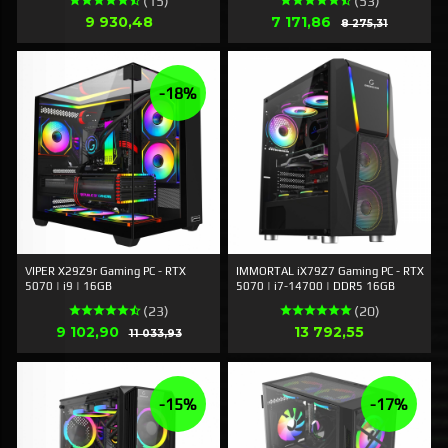
(15)
(53)
Pris
Tilbud
9 930,48
7 171,86
Rabat
8 275,31
-18%
VIPER X29Z9r Gaming PC - RTX
IMMORTAL iX79Z7 Gaming PC - RTX
5070 | i9 | 16GB
5070 | i7-14700 | DDR5 16GB
(23)
(20)
Tilbud
Pris
9 102,90
Rabat
13 792,55
11 033,93
-15%
-17%