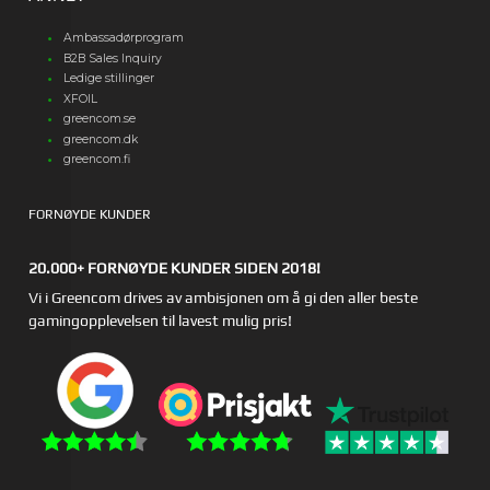
Ambassadørprogram
B2B Sales Inquiry
Ledige stillinger
XFOIL
greencom.se
greencom.dk
greencom.fi
FORNØYDE KUNDER
20.000+ FORNØYDE KUNDER SIDEN 2018!
Vi i Greencom drives av ambisjonen om å gi den aller beste
gamingopplevelsen til lavest mulig pris!