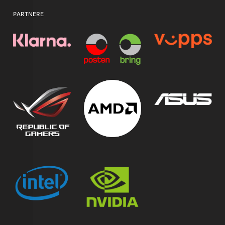
PARTNERE