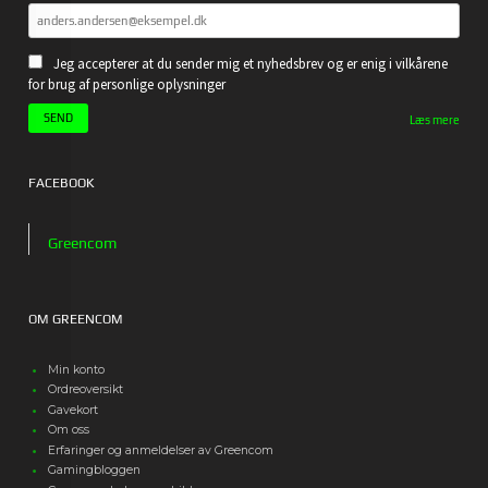
Jeg accepterer at du sender mig et nyhedsbrev og er enig i vilkårene
for brug af personlige oplysninger
Læs mere
FACEBOOK
Greencom
OM GREENCOM
Min konto
Ordreoversikt
Gavekort
Om oss
Erfaringer og anmeldelser av Greencom
Gamingbloggen