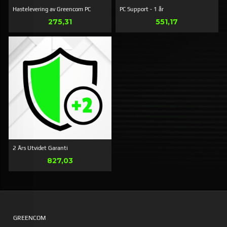
Hastelevering av Greencom PC
PC Support - 1 år
Pris
Pris
275,31
551,17
2 Års Utvidet Garanti
Pris
827,03
GREENCOM