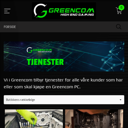
Gå
0
til
indhold
FORSIDE
Vi i Greencom tilbyr tjenester for alle våre kunder som har
eller som skal kjøpe en Greencom PC.