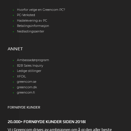
Hvorfor velge en Greencom PC?
PC-Verksted
Hastelevering av PC
Betalingsinformasjon
Nedlastingssenter
ANNET
Ambassadørprogram
B2B Sales Inquiry
Ledige stillinger
XFOIL
greencom.se
greencom.dk
greencom.fi
FORNØYDE KUNDER
20.000+ FORNØYDE KUNDER SIDEN 2018!
Vi i Greencom drives av ambisjonen om å gi den aller beste