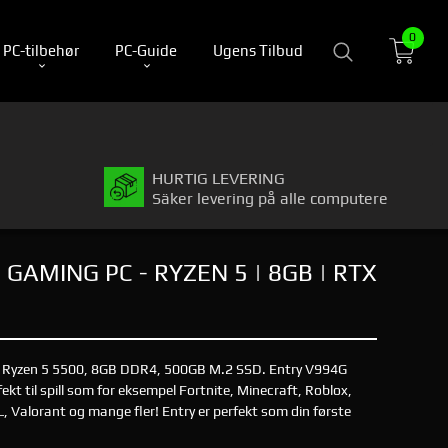
0
PC-tilbehør
PC-Guide
Ugens Tilbud
HURTIG LEVERING
Säker levering på alle computere
GAMING PC - RYZEN 5 | 8GB | RTX
Ryzen 5 5500, 8GB DDR4, 500GB M.2 SSD. Entry V994G
kt til spill som for eksempel Fortnite, Minecraft, Roblox,
 Valorant og mange fler! Entry er perfekt som din første