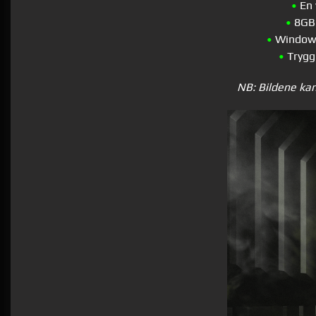
•
En 
•
8GB 
•
Windows 
•
Tryggh
NB: Bildene kan 