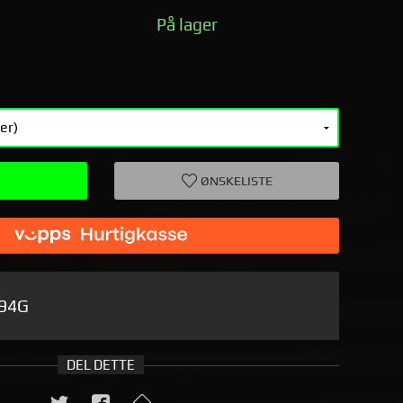
På lager
ØNSKELISTE
94G
DEL DETTE
SKY 30