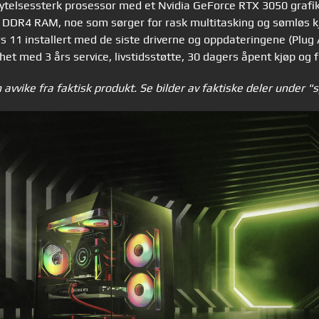
ytelsessterk prosessor med et Nvidia GeForce RTX 3050 grafik
DDR4 RAM, noe som sørger for rask multitasking og sømløs kj
11 installert med de siste driverne og oppdateringene (Plug A
et med 3 års service, livstidsstøtte, 30 dagers åpent kjøp og fr
avvike fra faktisk produkt. Se bilder av faktiske deler under "s