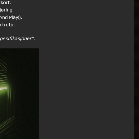
kort.
øring.
nd Play!).
i retur.
pesifikasjoner".