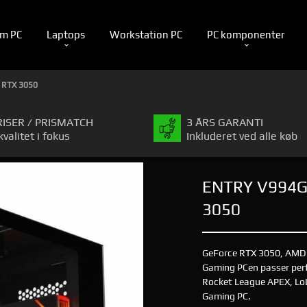
m PC
Laptops
Workstation PC
PC komponenter
 RTX 3050
RISER / PRISMATCH
3 ÅRS GARANTI
kvalitet i fokus
Inkluderet ved alle køb
ENTRY V994G 
3050
GeForce RTX 3050, AMD 
Gaming PCen passer perfe
Rocket League APEX, LoL,
Gaming PC.