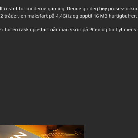
 rustet for moderne gaming. Denne gir deg høy prosessorkraft o
 12 tråder, en maksfart på 4.4GHz og opptil 16 MB hurtigbuffer.
or en rask oppstart når man skrur på PCen og fin flyt mens ma