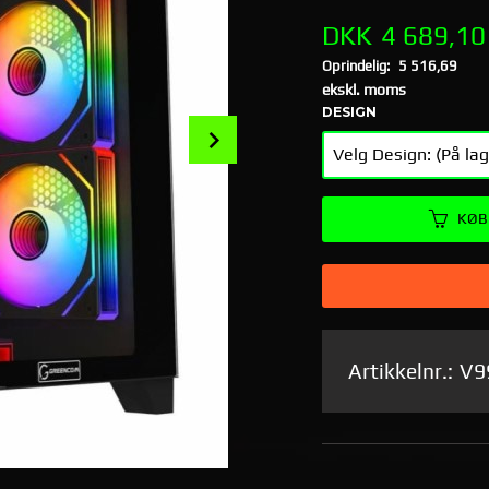
Tilbud
DKK
4 689,10
Oprindelig:
5 516,69
Rabat
ekskl. moms
DESIGN
Next
KØB
Artikkelnr.:
V9
SKY 30X Midi Tower