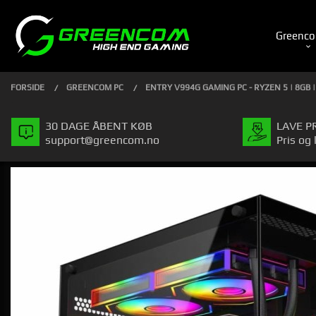
Gå
Luk
PRODUKTER
til
Greenco
indhold
FORSIDE
GREENCOM PC
ENTRY V994G GAMING PC - RYZEN 5 | 8GB |
30 DAGE ÅBENT KØB
LAVE P
support@greencom.no
Pris og 