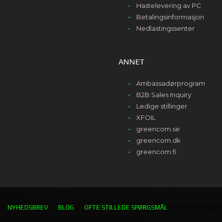
Hastelevering av PC
Betalingsinformasjon
Nedlastingssenter
ANNET
Ambassadørprogram
B2B Sales Inquiry
Ledige stillinger
XFOIL
greencom.se
greencom.dk
greencom.fi
NYHEDSBREV
BLOG
OFTE STILLEDE SPØRGSMÅL