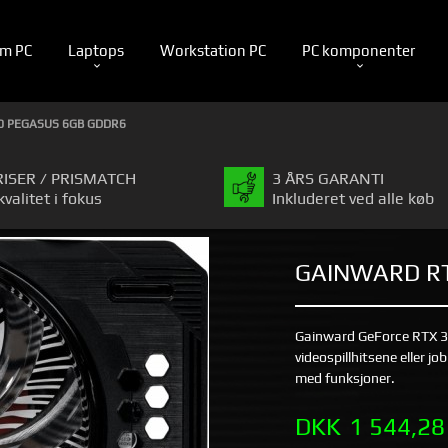
m PC
Laptops
Workstation PC
PC komponenter
0 PEGASUS 6GB GDDR6
RISER / PRISMATCH
3 ÅRS GARANTI
kvalitet i fokus
Inkluderet ved alle køb
GAINWARD RT
Gainward GeForce RTX 30
videospillhitsene eller j
med funksjoner.
Pris
DKK
1 544,28