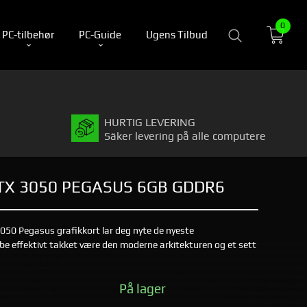
0
PC-tilbehør
PC-Guide
Ugens Tilbud
HURTIG LEVERING
Säker levering på alle computere
X 3050 PEGASUS 6GB GDDR6
50 Pegasus grafikkort lar deg nyte de nyeste
obbe effektivt takket være den moderne arkitekturen og et sett
På lager