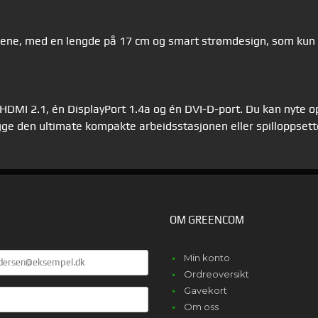
gene, med en lengde på 17 cm og smart strømdesign, som kun k
 HDMI 2.1, én DisplayPort 1.4a og én DVI-D-port. Du kan nyte o
ygge den ultimate kompakte arbeidsstasjonen eller spilloppset
OM GREENCOM
E
Min konto
Ordreoversikt
Gavekort
Om oss