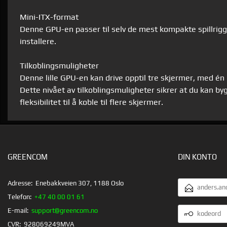
Mini-ITX-format
Denne GPU-en passer til selv de mest kompakte spillrig
installere.
Tilkoblingsmuligheter
Denne lille GPU-en kan drive opptil tre skjermer, med én
Dette nivået av tilkoblingsmuligheter sikrer at du kan b
fleksibilitet til å koble til flere skjermer.
GREENCOM
DIN KONTO
EMAILADRESS
Adresse:
Enebakkveien 307, 1188 Oslo
Telefon:
+47 40 00 01 61
KODEORD
E-mail:
support@greencom.no
CVR:
928069249MVA