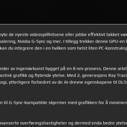
nyte de nyeste videospillhitsene eller jobbe effektivt takket 
alering, Nvidia G-Sync og mer. I tillegg trekker denne GPU-en
kan du integrere den i en hvilken som helst liten PC-konstruk
t under av ingeniørkunst bygget på en 8 nm-prosess. Denne ark
ntastisk grafikk og flytende ytelse. Med 2. generasjons Ray Tra
gi, ytterligere forbedret av de AI-drevne egenskapene til DLS
 til G-Sync-kompatible skjermer med grafikken for å minimere
avanserte overføringshastigheter og dermed enda bedre ytels