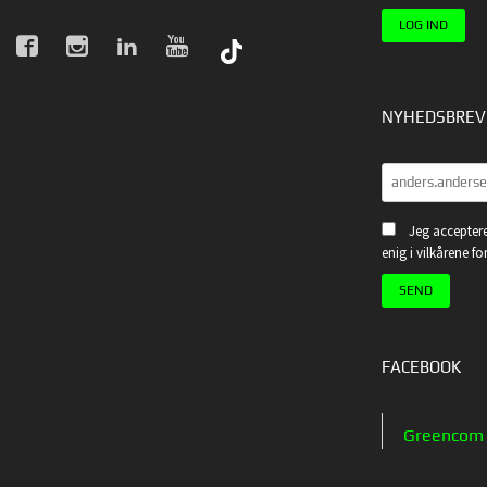
NYHEDSBREV
Jeg acceptere
enig i vilkårene f
FACEBOOK
Greencom