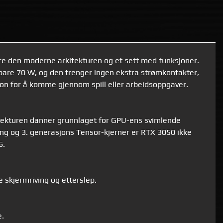
være den moderne arkitekturen og et sett med funksjoner.
 bare 70 W, og den trenger ingen ekstra strømkontakter,
sjon for å komme gjennom spill eller arbeidsoppgaver.
itekturen danner grunnlaget for GPU-ens svimlende
cing og 3. generasjons Tensor-kjerner er RTX 3050 ikke
S.
 skjermriving og etterslep.
e.