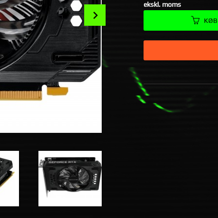
ekskl. moms
Next
KØB