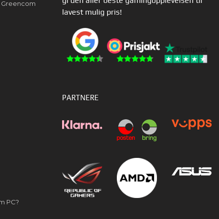
gi den aller beste gamingopplevelsen til
av Greencom
lavest mulig pris!
PARTNERE
om PC?