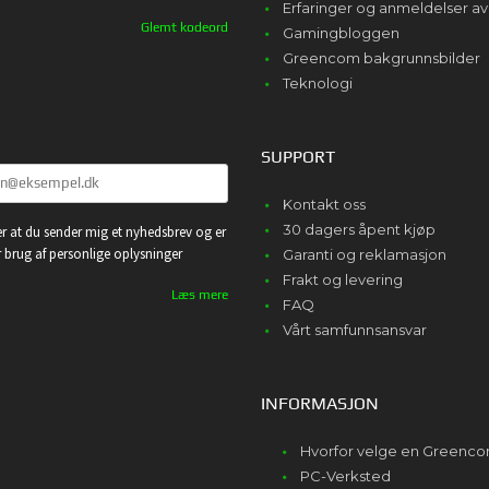
Erfaringer og anmeldelser 
Glemt kodeord
Gamingbloggen
Greencom bakgrunnsbilder
Teknologi
SUPPORT
Kontakt oss
30 dagers åpent kjøp
r at du sender mig et nyhedsbrev og er
or brug af personlige oplysninger
Garanti og reklamasjon
Frakt og levering
Læs mere
FAQ
Vårt samfunnsansvar
INFORMASJON
Hvorfor velge en Greenc
PC-Verksted