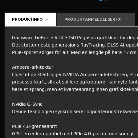
PRODUKTINFO
PRODUKTANMELDELSER (0)
Gainward GeForce RTX 3050 Pegasus grafikkort
lar deg 
Det støtter neste generasjons RayTracing, DLSS AI-oppsk
PCIe-sporet sørger for alt. Med en lengde på bare 17 cm 
Ampere-arkitektur
I hjertet av 3050 ligger NVIDIA Ampere-arkitekturen, e
prosessorkraft, slik at spillere og kreatører kan nyte fa
bare et sprang, men et kvantesprang innen grafikkteknolo
Nvidia G-Sync
Denne teknologien synkroniserer oppdateringsfrekvensen
PCIe 4.0-grensesnitt
GPU-en er kompatibel med PCIe 4.0-porter, noe som gir 