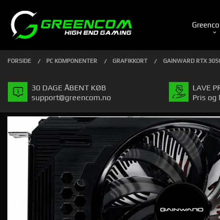
Gå
Luk
PRODUKTER
til
Greenco
indhold
FORSIDE
PC KOMPONENTER
GRAFIKKORT
GAINWARD RTX 305
30 DAGE ÅBENT KØB
LAVE P
support@greencom.no
Pris og 