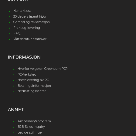
Kontakt oss
30 dagers åpent kjøp
Garanti og reklamasjon
Frakt og levering
FAQ
Vårt samfunnsansvar
INFORMASJON
Hvorfor velge en Greencom PC?
PC-Verksted
Hastelevering av PC
Betalingsinformasjon
Nedlastingssenter
ANNET
Ambassadørprogram
B2B Sales Inquiry
Ledige stillinger