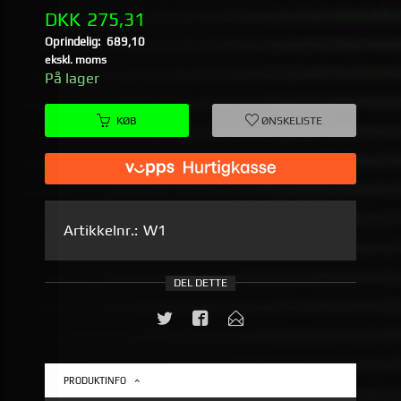
Tilbud
DKK
275,31
Oprindelig:
689,10
Rabat
ekskl. moms
På lager
KØB
ØNSKELISTE
Artikkelnr.:
W1
DEL DETTE
PRODUKTINFO