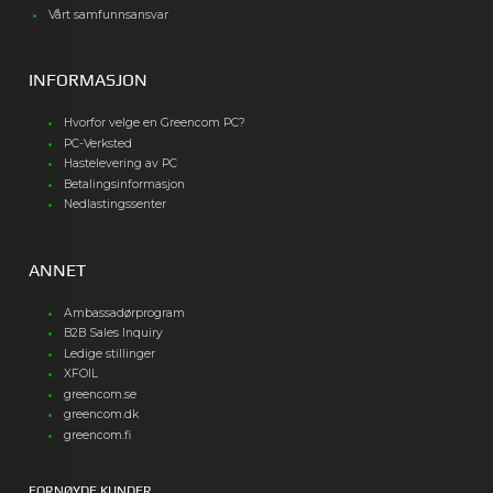
Vårt samfunnsansvar
INFORMASJON
Hvorfor velge en Greencom PC?
PC-Verksted
Hastelevering av PC
Betalingsinformasjon
Nedlastingssenter
ANNET
Ambassadørprogram
B2B Sales Inquiry
Ledige stillinger
XFOIL
greencom.se
greencom.dk
greencom.fi
FORNØYDE KUNDER