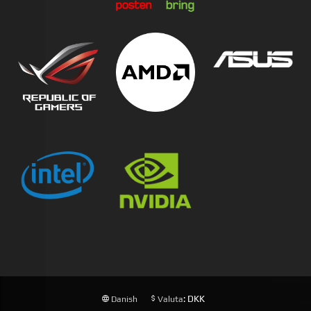
: DKK
Danish
Valuta