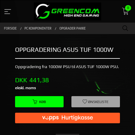
Gå
0
til
indhold
FORSIDE
PC KOMPONENTER
OPGRADER PAKKE
OPPGRADERING ASUS TUF 1000W
Oppgradering fra 1000W PSU til ASUS TUF 1000W PSU.
Pris
DKK
441,38
ekskl. moms
KØB
ØNSKELISTE