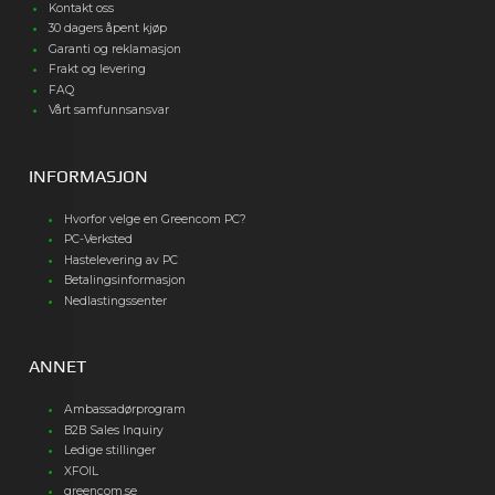
Kontakt oss
30 dagers åpent kjøp
Garanti og reklamasjon
Frakt og levering
FAQ
Vårt samfunnsansvar
INFORMASJON
Hvorfor velge en Greencom PC?
PC-Verksted
Hastelevering av PC
Betalingsinformasjon
Nedlastingssenter
ANNET
Ambassadørprogram
B2B Sales Inquiry
Ledige stillinger
XFOIL
greencom.se