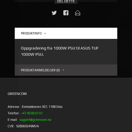
DEL DETTE
PRODUKTINFO
Oppgradering fra 1000W PSU til ASUS TUF
1000W PSU.
PRODUKTANMELDELSER (0)
GREENCOM
Adresse:
Enebakkveien 307, 1188 Oslo
Telefon:
+47 40 00 01 61
E-mail:
support@greencom.no
CVR:
928069249MVA