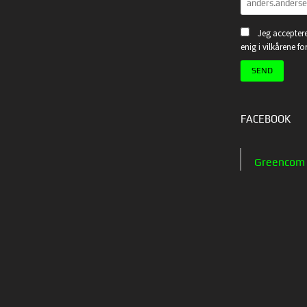
Jeg acceptere
enig i vilkårene f
FACEBOOK
Greencom