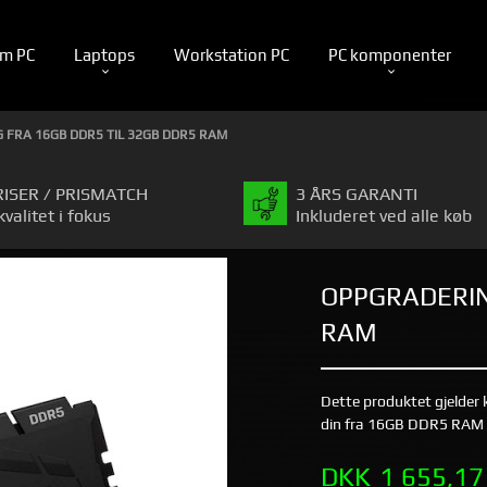
m PC
Laptops
Workstation PC
PC komponenter
 FRA 16GB DDR5 TIL 32GB DDR5 RAM
RISER / PRISMATCH
3 ÅRS GARANTI
kvalitet i fokus
Inkluderet ved alle køb
OPPGRADERIN
RAM
Dette produktet gjelder
din fra 16GB DDR5 RAM 
Tilbud
DKK
1 655,17