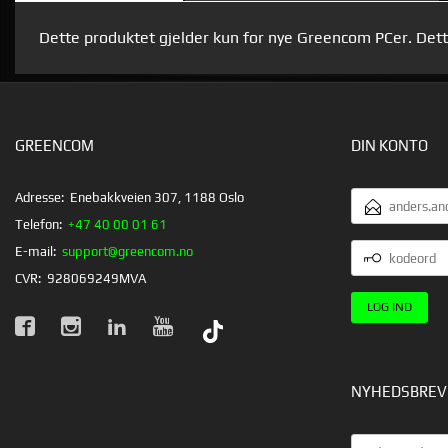
Dette produktet gjelder kun for nye Greencom PCer. De
GREENCOM
DIN KONTO
EMAILADRESS
Adresse:
Enebakkveien 307, 1188 Oslo
Telefon:
+47 40 00 01 61
KODEORD
E-mail:
support@greencom.no
CVR:
928069249MVA
NYHEDSBREV