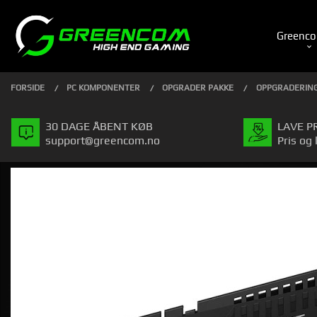
Gå
Luk
PRODUKTER
til
Greenco
indhold
FORSIDE
PC KOMPONENTER
OPGRADER PAKKE
OPPGRADERING
30 DAGE ÅBENT KØB
LAVE P
support@greencom.no
Pris og 