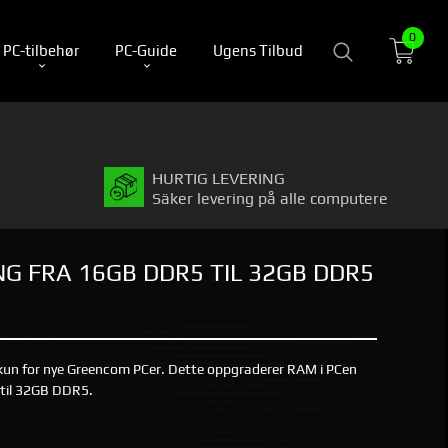
0
PC-tilbehør
PC-Guide
Ugens Tilbud
HURTIG LEVERING
Säker levering på alle computere
G FRA 16GB DDR5 TIL 32GB DDR5
 kun for nye Greencom PCer. Dette oppgraderer RAM i PCen
til 32GB DDR5.