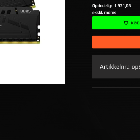
Oprindelig:
1 931,03
Rabat
ekskl. moms
KØB
Artikkelnr.:
op