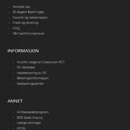
Kontakt oss
30 dagers åpent kjøp
Garanti og reklamasjon
Frakt og levering
FAQ
Vårt samfunnsansvar
INFORMASJON
Hvorfor velge en Greencom PC?
PC-Verksted
Hastelevering av PC
Betalingsinformasjon
Nedlastingssenter
ANNET
Ambassadørprogram
B2B Sales Inquiry
Ledige stillinger
XFOIL