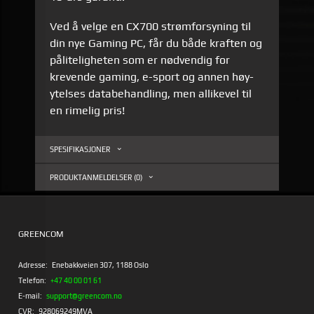
Ved å velge en CX700 strømforsyning til
din nye Gaming PC, får du både kraften og
påliteligheten som er nødvendig for
krevende gaming, e-sport og annen høy-
ytelses databehandling, men allikevel til
en rimelig pris!
SPESIFIKASJONER
PRODUKTANMELDELSER (0)
GREENCOM
Adresse:
Enebakkveien 307, 1188 Oslo
Telefon:
+47 40 00 01 61
E-mail:
support@greencom.no
CVR:
928069249MVA