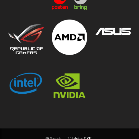
: DKK
Danish
Valuta