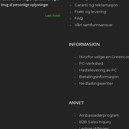
or brug af personlige oplysninger
Garanti og reklamasjon
Frakt og levering
Læs mere
FAQ
Vårt samfunnsansvar
INFORMASJON
Hvorfor velge en Greenc
PC-Verksted
Hastelevering av PC
Betalingsinformasjon
Nedlastingssenter
ANNET
Ambassadørprogram
B2B Sales Inquiry
Ledige stillinger