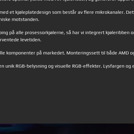
med et kjøleplatedesign som består av flere mikrokanaler. Det
miske motstanden.
ng på alle prosessorkjølerne, så har vi integrert kjøleribben og
rventede levetiden.
e komponenter på markedet. Monteringssett til både AMD og 
en unik RGB-belysning og visuelle RGB-effekter. Lysfargen og 