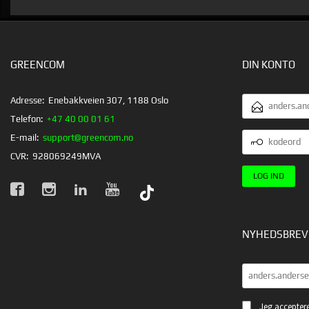
GREENCOM
DIN KONTO
EMAILADRESS
Adresse:
Enebakkveien 307, 1188 Oslo
Telefon:
+47 40 00 01 61
KODEORD
E-mail:
support@greencom.no
CVR:
928069249MVA
NYHEDSBREV
Jeg acceptere