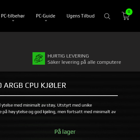
0
PC-tilbehør
PC-Guide
Ugens Tilbud
HURTIG LEVERING
Säker levering på alle computere
0 ARGB CPU KJØLER
 ytelse med minimalt av støy. Utstyrt med unike
e på høy ytelse og god kjøling, men fortsatt med minimalt av
På lager