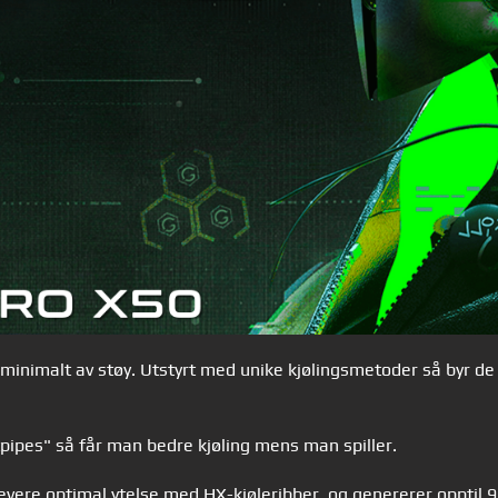
inimalt av støy. Utstyrt med unike kjølingsmetoder så byr de 
pipes" så får man bedre kjøling mens man spiller.
levere optimal ytelse med HX-kjøleribber, og genererer opptil 