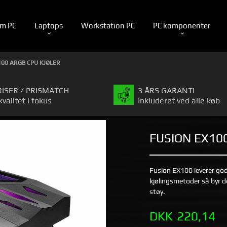
m PC
Laptops
Workstation PC
PC komponenter
100 ARGB CPU KJØLER
RISER / PRISMATCH
3 ÅRS GARANTI
kvalitet i fokus
Inkluderet ved alle køb
FUSION EX10
Fusion EX100 leverer god
kjølingsmetoder så byr d
støy.
Tilbud
DKK
220,14