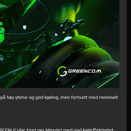
på høy ytelse og god kjøling, men fortsatt med minimalt
90CFM (Cubic Feet per Minute) med god kjøleffektivitet.