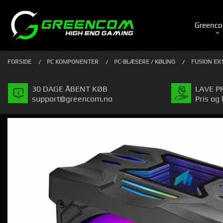
Gå
Luk
PRODUKTER
til
Greenco
indhold
FORSIDE
PC KOMPONENTER
PC-BLÆSERE / KØLING
FUSION EX
30 DAGE ÅBENT KØB
LAVE P
support@greencom.no
Pris og 