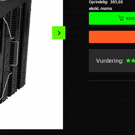
Oprindelig:
385,66
Rabat
ekskl. moms
KØB
Next
Vurdering: