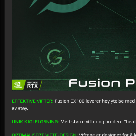
EFFEKTIVE VIFTER:
Fusion EX100 leverer høy ytelse med m
av støy.
UNIK KJØLELØSNING:
Med større vifter og bredere "heat
OPTIMALISERT VIFTE-DESIGN:
Viftene er designet for å 