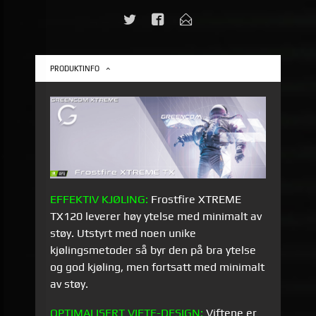
PRODUKTINFO
EFFEKTIV KJØLING:
Frostfire XTREME
TX120 leverer høy ytelse med minimalt av
støy. Utstyrt med noen unike
kjølingsmetoder så byr den på bra ytelse
og god kjøling, men fortsatt med minimalt
av støy.
OPTIMALISERT VIFTE-DESIGN:
Viftene er