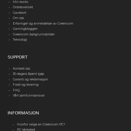
Min konto
Ordreoversikt
Gavekort
Om oss
Erfaringer og anmeldelser av Greencom
Gamingbloggen
Greencom bakgrunnsbilder
Teknologi
SUPPORT
Kontakt oss
30 dagers åpent kjøp
Garanti og reklamasjon
Frakt og levering
FAQ
Vårt samfunnsansvar
INFORMASJON
Hvorfor velge en Greencom PC?
PC-Verksted