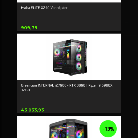
Hydra ELITE X240 Vannkjøler
Pris
909,79
Greencom INFERNAL iZ790C - RTX 3090 | Ryzen 9 5900X |
32GB
Pris
43 033,93
-13%