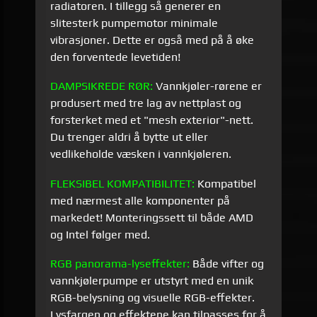
radiatoren. I tillegg så generer en
slitesterk pumpemotor minimale
vibrasjoner. Dette er også med på å øke
den forventede levetiden!
DAMPSIKREDE RØR:
Vannkjøler-rørene er
produsert med tre lag av nettplast og
forsterket med et "mesh exterior"-nett.
Du trenger aldri å bytte ut eller
vedlikeholde væsken i vannkjøleren.
FLEKSIBEL KOMPATIBILITET:
Kompatibel
med nærmest alle komponenter på
markedet! Monteringssett til både AMD
og Intel følger med.
RGB panorama-lyseffekter:
Både vifter og
vannkjølerpumpe er utstyrt med en unik
RGB-belysning og visuelle RGB-effekter.
Lysfargen og effektene kan tilpasses for å