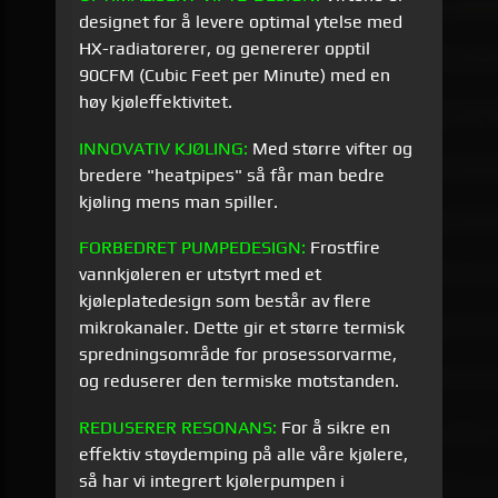
designet for å levere optimal ytelse med
HX-radiatorerer, og genererer opptil
90CFM (Cubic Feet per Minute) med en
høy kjøleffektivitet.
INNOVATIV
KJØLING:
Med større vifter og
bredere "heatpipes" så får man bedre
kjøling mens man spiller.
FORBEDRET PUMPEDESIGN:
Frostfire
vannkjøleren er utstyrt med et
kjøleplatedesign som består av flere
mikrokanaler. Dette gir et større termisk
spredningsområde for prosessorvarme,
og reduserer den termiske motstanden.
REDUSERER RESONANS:
For å sikre en
effektiv støydemping på alle våre kjølere,
så har vi integrert kjølerpumpen i