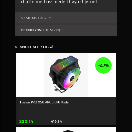
chatte med oss nede i høyre hjørnet.
SPESIFIKASJONER
PRODUKTANMELDELSER (1)
VI ANBEFALER OGSÅ
-47%
Fusion PRO X50 ARGB CPU Kjøler
Tilbud
220,14
413,24
Rabat