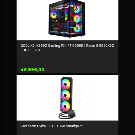
GODLIKE iX599Z Gaming PC - RTX 5090 | Ryzen 9 9950X3D
| DDR5 32GB
Pris
46 896,00
Greencom Hydra ELITE X360 Vannkjøler