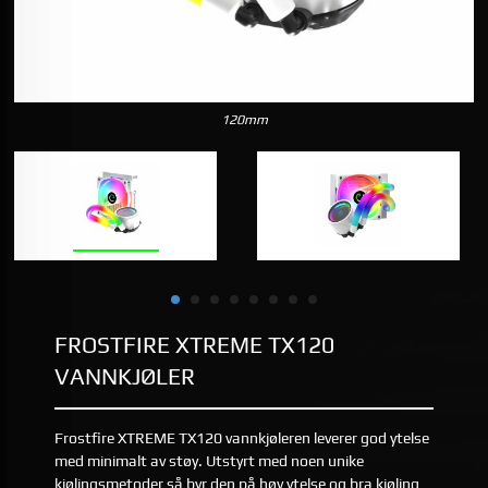
120mm
FROSTFIRE XTREME TX120
VANNKJØLER
Frostfire XTREME TX120 vannkjøleren leverer god ytelse
med minimalt av støy. Utstyrt med noen unike
kjølingsmetoder så byr den på høy ytelse og bra kjøling,