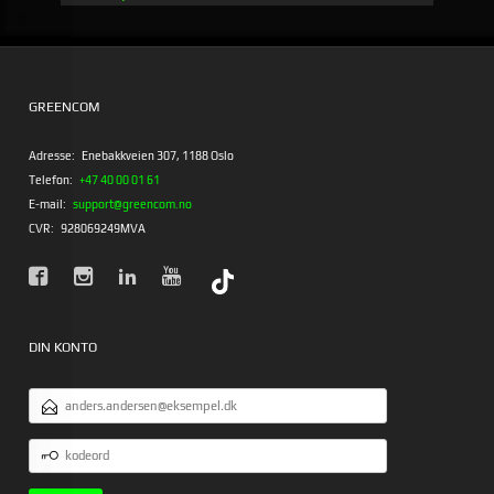
Rabat
GREENCOM
Adresse:
Enebakkveien 307, 1188 Oslo
Telefon:
+47 40 00 01 61
E-mail:
support@greencom.no
CVR:
928069249MVA
DIN KONTO
EMAILADRESSE
KODEORD