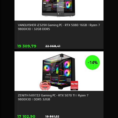
VANQUISHER iZ329X Gaming PC - RTX 5080 16GB | Ryzen 7
9800X3D | 32GB DDR5
Tilbud
19 309,79
22 068,41
Rabat
-14%
ZENITH hX97Z2 Gaming PC - RTX 5070 TI | Ryzen 7
9800X3D | DDR5 32GB
Tilbud
17 102,90
19 861,52