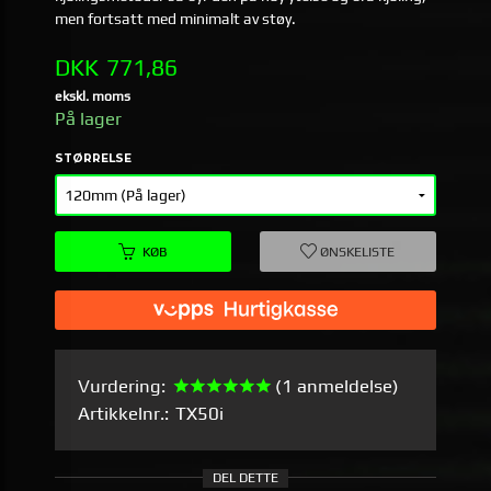
men fortsatt med minimalt av støy.
Pris
DKK
771,86
ekskl. moms
På lager
STØRRELSE
KØB
ØNSKELISTE
Vurdering:
(1 anmeldelse)
Artikkelnr.:
TX50i
DEL DETTE