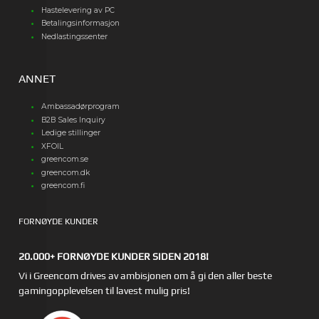
Hastelevering av PC
Betalingsinformasjon
Nedlastingssenter
ANNET
Ambassadørprogram
B2B Sales Inquiry
Ledige stillinger
XFOIL
greencom.se
greencom.dk
greencom.fi
FORNØYDE KUNDER
20.000+ FORNØYDE KUNDER SIDEN 2018!
Vi i Greencom drives av ambisjonen om å gi den aller beste
gamingopplevelsen til lavest mulig pris!