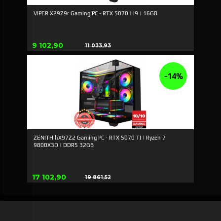
VIPER X29Z9r Gaming PC - RTX 5070 | i9 | 16GB
Tilbud
9 102,90
11 033,93
Rabat
-14%
ZENITH hX97Z2 Gaming PC - RTX 5070 TI | Ryzen 7
9800X3D | DDR5 32GB
Tilbud
17 102,90
19 861,52
Rabat