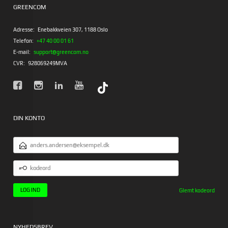
GREENCOM
Adresse:
Enebakkveien 307, 1188 Oslo
Telefon:
+47 40 00 01 61
E-mail:
support@greencom.no
CVR:
928069249MVA
DIN KONTO
EMAILADRESSE
KODEORD
Glemt kodeord
NYHEDSBREV