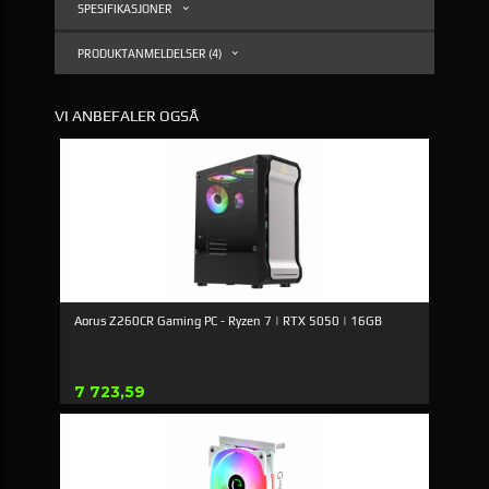
SPESIFIKASJONER
PRODUKTANMELDELSER (4)
VI ANBEFALER OGSÅ
Aorus Z260CR Gaming PC - Ryzen 7 | RTX 5050 | 16GB
Pris
7 723,59