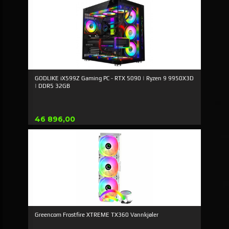
GODLIKE iX599Z Gaming PC - RTX 5090 | Ryzen 9 9950X3D
| DDR5 32GB
Pris
46 896,00
Greencom Frostfire XTREME TX360 Vannkjøler