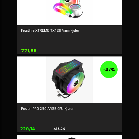
Frostfire XTREME TX120 Vannkjøler
Pris
771,86
-47%
Fusion PRO X50 ARGB CPU Kjøler
Tilbud
220,14
413,24
Rabat