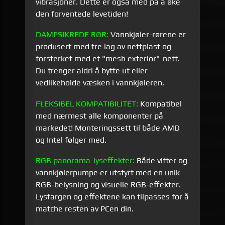
vibrasjoner. Dette er også med på å øke
den forventede levetiden!
DAMPSIKREDE RØR:
Vannkjøler-rørene er
produsert med tre lag av nettplast og
forsterket med et "mesh exterior"-nett.
Du trenger aldri å bytte ut eller
vedlikeholde væsken i vannkjøleren.
FLEKSIBEL KOMPATIBILITET:
Kompatibel
med nærmest alle komponenter på
markedet! Monteringssett til både AMD
og Intel følger med.
RGB panorama-lyseffekter:
Både vifter og
vannkjølerpumpe er utstyrt med en unik
RGB-belysning og visuelle RGB-effekter.
Lysfargen og effektene kan tilpasses for å
matche resten av PCen din.