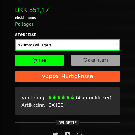
Pris
DKK
551,17
ekskl. moms
På lager
STØRRELSE
KØB
ØNSKELISTE
Vurdering:
(4 anmeldelser)
Artikkelnr.:
GX100i
DEL DETTE