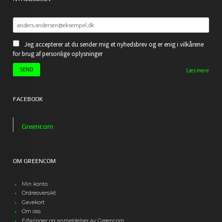
Jeg accepterer at du sender mig et nyhedsbrev og er enig i vilkårene
for brug af personlige oplysninger
Læs mere
FACEBOOK
Greencom
OM GREENCOM
Min konto
Ordreoversikt
Gavekort
Om oss
Erfaringer og anmeldelser av Greencom