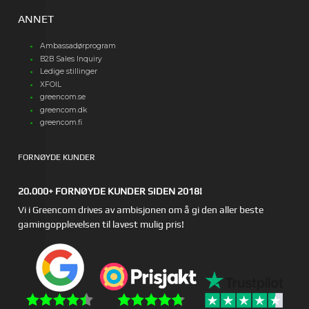
ANNET
Ambassadørprogram
B2B Sales Inquiry
Ledige stillinger
XFOIL
greencom.se
greencom.dk
greencom.fi
FORNØYDE KUNDER
20.000+ FORNØYDE KUNDER SIDEN 2018!
Vi i Greencom drives av ambisjonen om å gi den aller beste
gamingopplevelsen til lavest mulig pris!